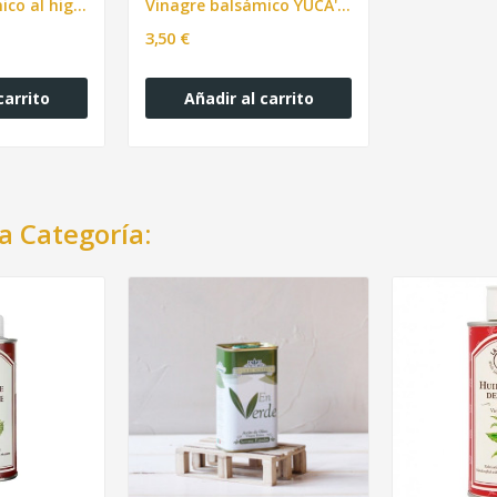
Vinagre balsámico al higo YUCA'S 250ml
Vinagre balsámico YUCA'S 250ml
3,50 €
carrito
Añadir al carrito
a Categoría: