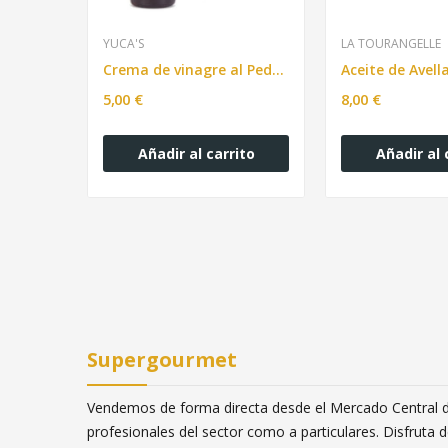
YUCA'S
LA TOURANGELLE
Vinagre de Jerez D.O.P YUCA'S 250ml
Crema de vinagre al Pedro Ximénez YUCA'S 250ML
5,00 €
8,00 €
ito
Añadir al carrito
Añadir al 
Supergourmet
Vendemos de forma directa desde el Mercado Central de
profesionales del sector como a particulares. Disfruta