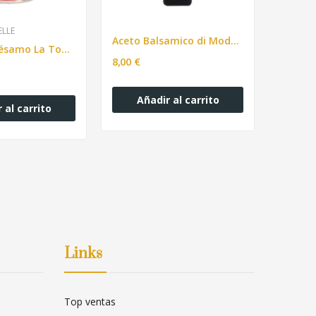
LLE
IO
Aceto Balsamico di Modena. 500ml.
Aceite de Sésamo La Tourangelle - 250ml.
8,00 €
12,00 €
Añadir al carrito
 al carrito
Añ
Links
Top ventas