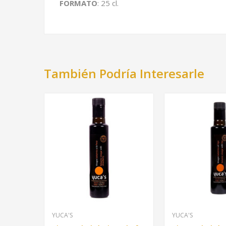
FORMATO
: 25 cl.
También Podría Interesarle
YUCA'S
YUCA'S