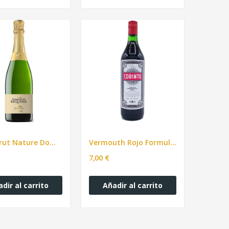
Cava Brut Nature Dominio de Requena 750ml
Vermouth Rojo Formula Antigua CORINTO 1L
7,00 €
dir al carrito
Añadir al carrito