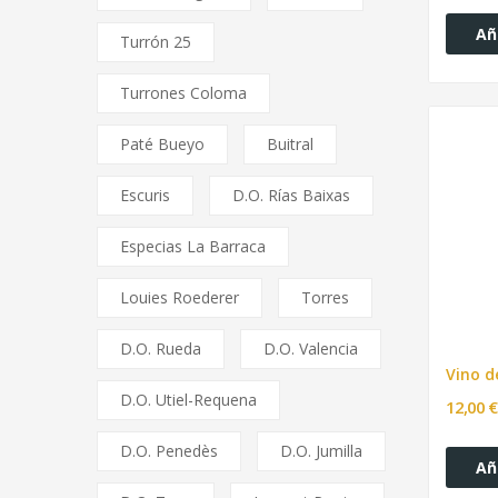
Añ
Turrón 25
Turrones Coloma
Paté Bueyo
Buitral
Escuris
D.O. Rías Baixas
Especias La Barraca
Louies Roederer
Torres
D.O. Rueda
D.O. Valencia
D.O. Utiel-Requena
12,00 €
D.O. Penedès
D.O. Jumilla
Añ