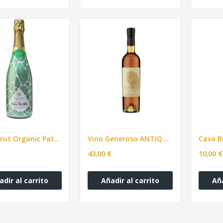
Cava Brut Organic Pata Negra 750ml
Vino Generoso ANTIQUE 0, Fernando de Castilla...
43,00 €
10,00 €
adir al carrito
Añadir al carrito
Aña