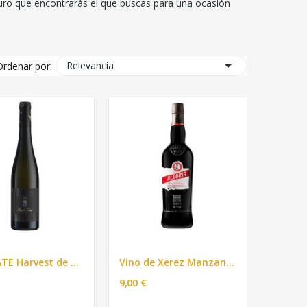
ro que encontrarás el que buscas para una ocasión

Relevancia
Ordenar por:
Vino LATE Harvest de 2018 Royal Tokaji 500ml
Vino de Xerez Manzanilla superior ALEGRIA 750ml
9,00 €