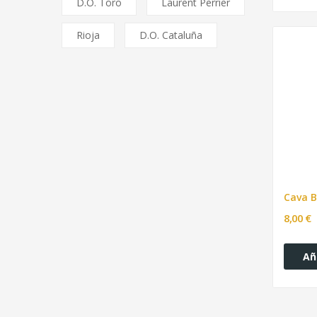
D.O. Toro
Laurent Perrier
Rioja
D.O. Cataluña
8,00 €
Añ