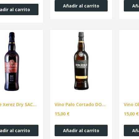
Añadir al carrito
Aña
adir al carrito
Vino de Xerez Dry SACK Medium Sherry 750ml
Vino Palo Cortado DON ZOILO collection 750ml
15,00 €
15,00 €
adir al carrito
Añadir al carrito
Aña