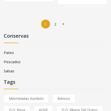
1
2

Conservas
Pates
Pescados
Salsas
Tags
Mermeladas Kumbón
Ibéricos
D.O. Rioja
AOVE
D.O. Ribera Del Duero