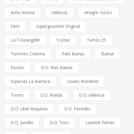
Antiu Xixona
Valencia
Vinagre Yuca's
Ferri
Supergourmet Original
La Tourangelle
5 Jotas
Turrón 25
Turrones Coloma
Paté Bueyo
Buitral
Escuris
D.O. Rías Baixas
Especias La Barraca
Louies Roederer
Torres
D.O. Rueda
D.O. Valencia
D.O. Utiel-Requena
D.O. Penedès
D.O. Jumilla
D.O. Toro
Laurent Perrier