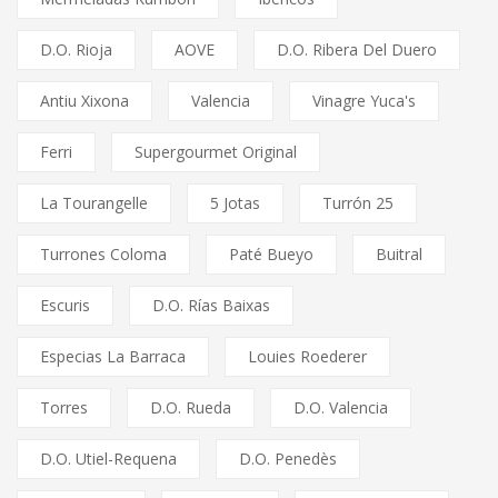
D.O. Rioja
AOVE
D.O. Ribera Del Duero
Antiu Xixona
Valencia
Vinagre Yuca's
Ferri
Supergourmet Original
La Tourangelle
5 Jotas
Turrón 25
Turrones Coloma
Paté Bueyo
Buitral
Escuris
D.O. Rías Baixas
Especias La Barraca
Louies Roederer
Torres
D.O. Rueda
D.O. Valencia
D.O. Utiel-Requena
D.O. Penedès