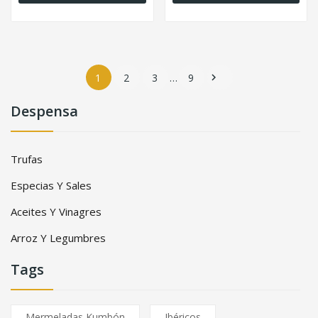
1
2
3
…
9

Despensa
Trufas
Especias Y Sales
Aceites Y Vinagres
Arroz Y Legumbres
Tags
Mermeladas Kumbón
Ibéricos