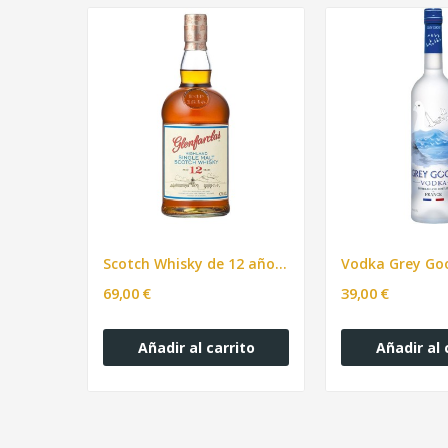
Ron Dominicano Añejo Barceló 50ml
Scotch Whisky de 12 años Glenfarclas
Vodka Grey Go
69,00 €
39,00 €
ito
Añadir al carrito
Añadir al 