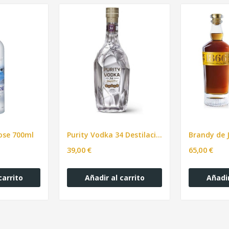
ose 700ml
Purity Vodka 34 Destilaciones Suecia bot. 70cl
39,00 €
65,00 €
carrito
Añadir al carrito
Añadir