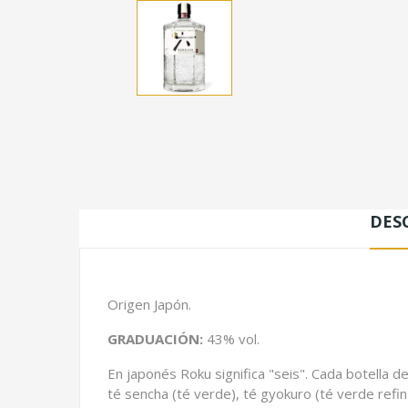
DES
Origen Japón.
GRADUACIÓN:
43% vol.
En japonés Roku significa "seis". Cada botella d
té sencha (té verde), té gyokuro (té verde refi