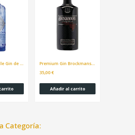
Ginebra Citadelle Gin de France 70cl
Premium Gin Brockmans 70cl
35,00 €
carrito
Añadir al carrito
a Categoría: