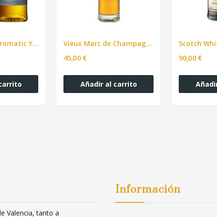
Nikka Whisky Aromatic Yeast YOICHI 700ml
Vieux Marc de Champagne L’ Empereur bot.70cl
45,00 €
90,00 €
carrito
Añadir al carrito
Añadir
Información
 Valencia, tanto a