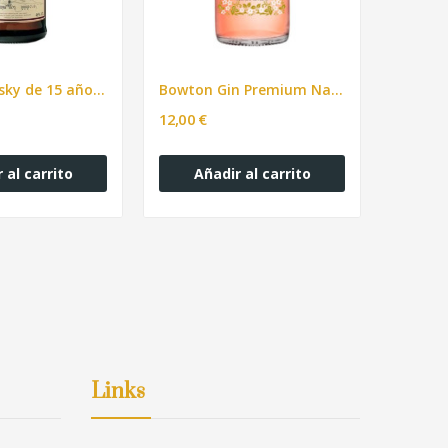
Scotch Whisky de 15 años Glenfarclas
Bowton Gin Premium Naranja 70cl
12,00 €
65,00 €
 al carrito
Añadir al carrito
Añ
Links