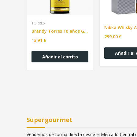
TORRES
Vodka Beluga Russian bot. 70cl
Brandy Torres 10 años G.Rva bot.70 cl
299,00 €
13,91 €
ito
Añadir al 
Añadir al carrito
Supergourmet
Vendemos de forma directa desde el Mercado Central de